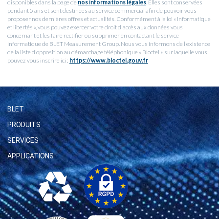
disponibles dans la page de
nos informations légales
. Elles sont conservées
pendant 5 ans et sont destinées au service commercial afin de pouvoir vous
proposer nos dernières offres et actualités. Conformément à la loi « informatique
et libertés », vous pouvez exercer votre droit d'accès aux données vous
concernant et les faire rectifier ou supprimer en contactant le service
informatique de BLET Measurement Group. Nous vous informons de l'existence
de la liste d'opposition au démarchage téléphonique « Bloctel », sur laquelle vous
pouvez vous inscrire ici :
https://www.bloctel.gouv.fr
BLET
PRODUITS
SERVICES
APPLICATIONS