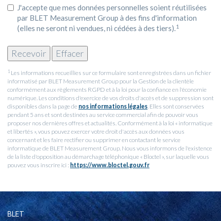
J'accepte que mes données personnelles soient réutilisées
par BLET Measurement Group à des fins d'information
1
(elles ne seront ni vendues, ni cédées à des tiers).
1
Les informations recueillies sur ce formulaire sont enregistrées dans un fichier
informatisé par BLET Measurement Group pour la Gestion de la clientèle
conformément aux règlements RGPD et à la loi pour la confiance en l'économie
numérique. Les conditions d'exercice de vos droits d'accès et de suppression sont
disponibles dans la page de
nos informations légales
. Elles sont conservées
pendant 5 ans et sont destinées au service commercial afin de pouvoir vous
proposer nos dernières offres et actualités. Conformément à la loi « informatique
et libertés », vous pouvez exercer votre droit d'accès aux données vous
concernant et les faire rectifier ou supprimer en contactant le service
informatique de BLET Measurement Group. Nous vous informons de l'existence
de la liste d'opposition au démarchage téléphonique « Bloctel », sur laquelle vous
pouvez vous inscrire ici :
https://www.bloctel.gouv.fr
BLET