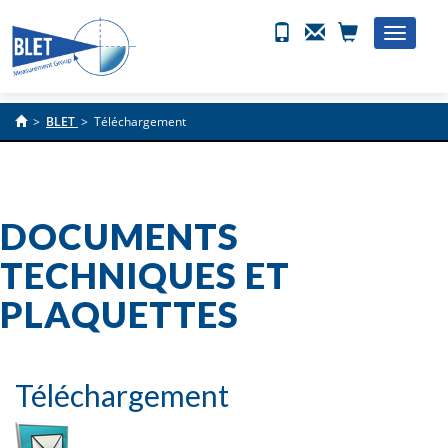
Toggle
naviga
>
BLET
>
Téléchargement
DOCUMENTS
TECHNIQUES ET
PLAQUETTES
Téléchargement