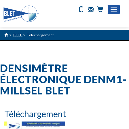
Toggle
naviga
>
BLET
>
Téléchargement
DENSIMÈTRE
ÉLECTRONIQUE DENM1-
MILLSEL BLET
Téléchargement