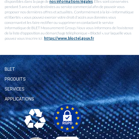
disponibles dans la page de
nos informations légales
. Elles sont conservées
pendant 5 ans et sont destinées au service commercial afin de pouvoir vous
proposer nos dernières offres et actualités. Conformément à la loi « informatique
et libertés », vous pouvez exercer votre droit d'accès aux données vous
concernant et les faire rectifier ou supprimer en contactant le service
informatique de BLET Measurement Group. Nous vous informons de l'existence
de la liste d'opposition au démarchage téléphonique « Bloctel », sur laquelle vous
pouvez vous inscrire ici :
https://www.bloctel.gouv.fr
BLET
PRODUITS
SERVICES
APPLICATIONS