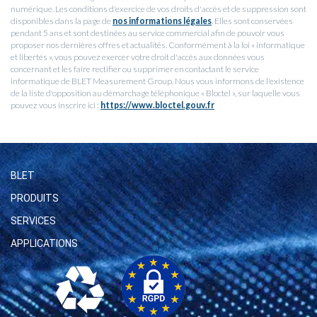
numérique. Les conditions d'exercice de vos droits d'accès et de suppression sont
disponibles dans la page de
nos informations légales
. Elles sont conservées
pendant 5 ans et sont destinées au service commercial afin de pouvoir vous
proposer nos dernières offres et actualités. Conformément à la loi « informatique
et libertés », vous pouvez exercer votre droit d'accès aux données vous
concernant et les faire rectifier ou supprimer en contactant le service
informatique de BLET Measurement Group. Nous vous informons de l'existence
de la liste d'opposition au démarchage téléphonique « Bloctel », sur laquelle vous
pouvez vous inscrire ici :
https://www.bloctel.gouv.fr
BLET
PRODUITS
SERVICES
APPLICATIONS