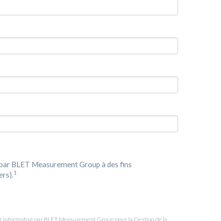
s par BLET Measurement Group à des fins
1
ers).
hier informatisé par BLET Measurement Group pour la Gestion de la