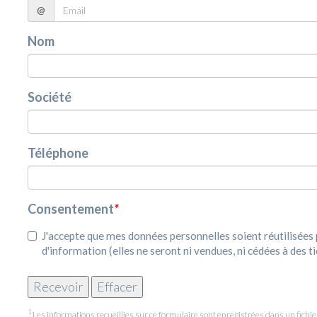
@
Nom
Société
Téléphone
Consentement
*
J'accepte que mes données personnelles soient réutilisée
d'information (elles ne seront ni vendues, ni cédées à des ti
1
Les informations recueillies sur ce formulaire sont enregistrées dans un fic