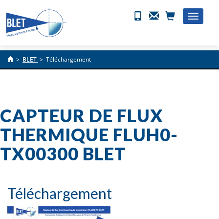
Toggle
naviga
>
BLET
>
Téléchargement
CAPTEUR DE FLUX
THERMIQUE FLUH0-
TX00300 BLET
Téléchargement