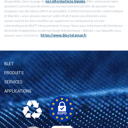
disponibles dans la page de
nos informations légales
. Elles sont conservées
pendant 5 ans et sont destinées au service commercial afin de pouvoir vous
proposer nos dernières offres et actualités. Conformément à la loi « informatique
et libertés », vous pouvez exercer votre droit d'accès aux données vous
concernant et les faire rectifier ou supprimer en contactant le service
informatique de BLET Measurement Group. Nous vous informons de l'existence
de la liste d'opposition au démarchage téléphonique « Bloctel », sur laquelle vous
pouvez vous inscrire ici :
https://www.bloctel.gouv.fr
BLET
PRODUITS
SERVICES
APPLICATIONS