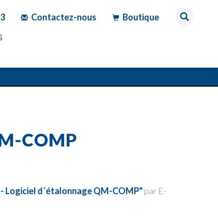
83
Contactez-nous
Boutique
S
 QM-COMP
n - Logiciel d´étalonnage QM-COMP"
par E-