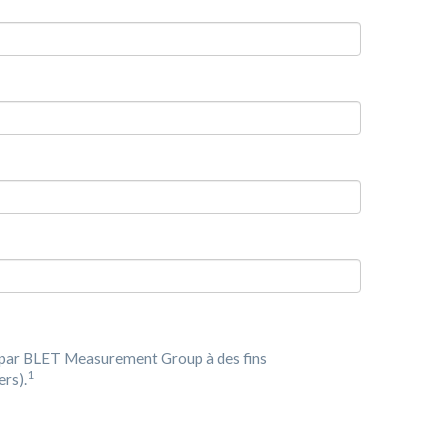
s par BLET Measurement Group à des fins
1
ers).