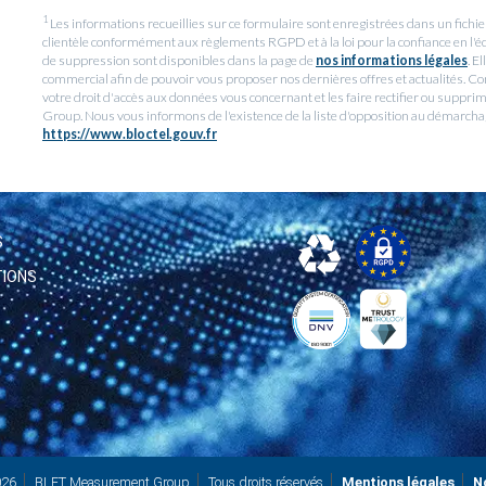
1
Les informations recueillies sur ce formulaire sont enregistrées dans un fic
clientèle conformément aux règlements RGPD et à la loi pour la confiance en l'é
de suppression sont disponibles dans la page de
nos informations légales
. E
commercial afin de pouvoir vous proposer nos dernières offres et actualités. Con
votre droit d'accès aux données vous concernant et les faire rectifier ou supp
Group. Nous vous informons de l'existence de la liste d'opposition au démarchage 
https://www.bloctel.gouv.fr
S
TIONS
026
BLET Measurement Group
Tous droits réservés
Mentions légales
N