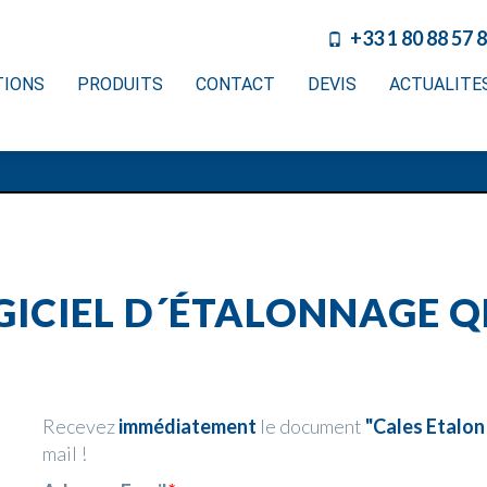
+33 1 80 88 57 
TIONS
PRODUITS
CONTACT
DEVIS
ACTUALITE
OGICIEL D´ÉTALONNAGE
Recevez
immédiatement
le document
"Cales Etalo
mail !