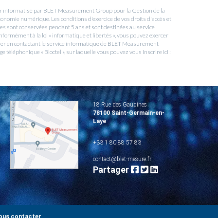
hier informatisé par BLET Measurement Group pour la Gestion de la
conomie numérique. Les conditions d'exercice de vos droits d'accès et
lles sont conservées pendant 5 ans et sont destinées au service
formément à la loi « informatique et libertés », vous pouvez exercer
rimer en contactant le service informatique de BLET Measurement
téléphonique « Bloctel », sur laquelle vous pouvez vous inscrire ici :
18 Rue des Gaudines
78100 Saint-Germain-en-
Laye
+33 1 80 88 57 83
contact@blet-mesure.fr
Partager
ous contacter