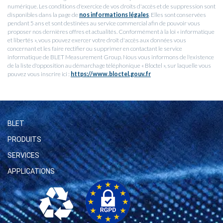
numérique. Les conditions d'exercice de vos droits d'accès et de suppression sont
disponibles dans la page de
nos informations légales
. Elles sont conservées
pendant 5 ans et sont destinées au service commercial afin de pouvoir vous
proposer nos dernières offres et actualités. Conformément à la loi « informatique
et libertés », vous pouvez exercer votre droit d'accès aux données vous
concernant et les faire rectifier ou supprimer en contactant le service
informatique de BLET Measurement Group. Nous vous informons de l'existence
de la liste d'opposition au démarchage téléphonique « Bloctel », sur laquelle vous
pouvez vous inscrire ici :
https://www.bloctel.gouv.fr
BLET
PRODUITS
SERVICES
APPLICATIONS