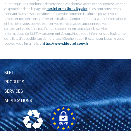
numérique. Les conditions d'exercice de vos droits d'accès et de suppression sont
disponibles dans la page de
nos informations légales
. Elles sont conservées
pendant 5 ans et sont destinées au service commercial afin de pouvoir vous
proposer nos dernières offres et actualités. Conformément à la loi « informatique
et libertés », vous pouvez exercer votre droit d'accès aux données vous
concernant et les faire rectifier ou supprimer en contactant le service
informatique de BLET Measurement Group. Nous vous informons de l'existence
de la liste d'opposition au démarchage téléphonique « Bloctel », sur laquelle vous
pouvez vous inscrire ici :
https://www.bloctel.gouv.fr
BLET
PRODUITS
SERVICES
APPLICATIONS