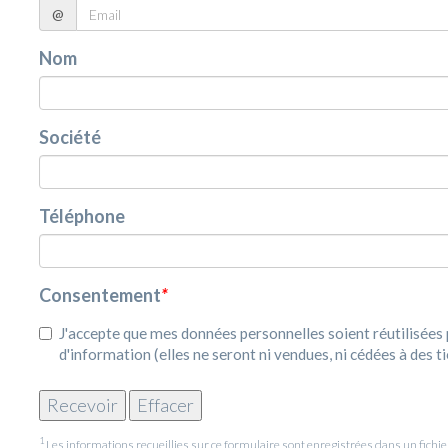
@
Nom
Société
Téléphone
Consentement
*
J'accepte que mes données personnelles soient réutilisée
d'information (elles ne seront ni vendues, ni cédées à des ti
1
Les informations recueillies sur ce formulaire sont enregistrées dans un fic