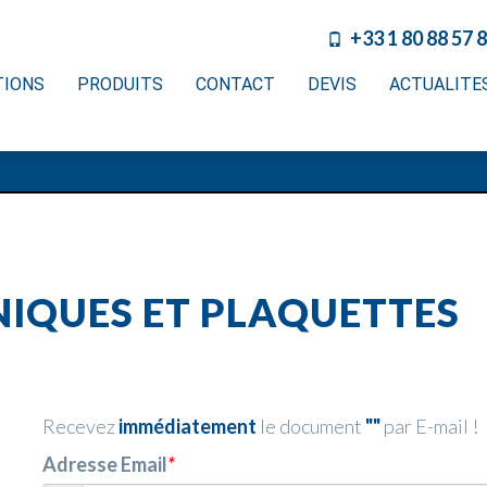
+33 1 80 88 57 
TIONS
PRODUITS
CONTACT
DEVIS
ACTUALITE
IQUES ET PLAQUETTES
Recevez
immédiatement
le document
""
par E-mail !
Adresse Email
*