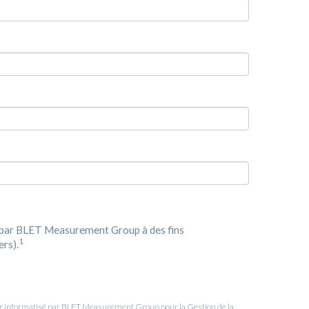
s par BLET Measurement Group à des fins
1
ers).
hier informatisé par BLET Measurement Group pour la Gestion de la