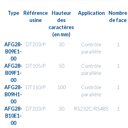
Type
Référence
Hauteur
Application
Nombre
usine
des
de face
caractères
(en mm)
AFG28-
DT203
/P
30
Contrôle
1
B09E1-
parallèle
00
AFG28-
DT105/P
50
Contrôle
1
B09F1-
parallèle
00
AFG28-
DT110
/P
100
Contrôle
1
B09H1-
parallèle
00
AFG28-
DT203
/P
30
RS232C/RS485
1
B10E1-
00