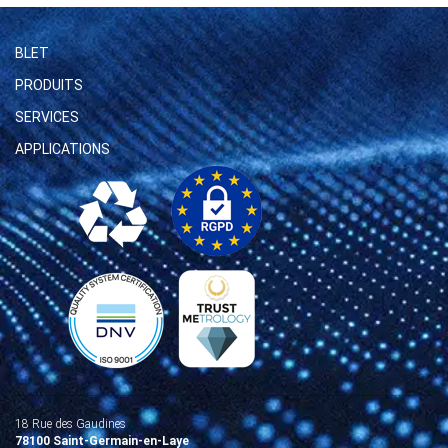
BLET
PRODUITS
SERVICES
APPLICATIONS
18 Rue des Gaudines
78100 Saint-Germain-en-Laye