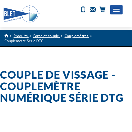
Toggle
naviga
>
Produits
>
Force et couple
>
Couplemètres
>
Couplemètre Série DTG
COUPLE DE VISSAGE -
COUPLEMÈTRE
NUMÉRIQUE SÉRIE DTG