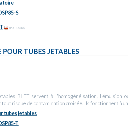
atoire
 DSP85-S
ET
(PDF 163Ko)
 POUR TUBES JETABLES
etables BLET servent à l'homogénéisation, l'émulsion o
 tout risque de contamination croisée. Ils fonctionnent à 
r tubes jetables
 DSP85-T