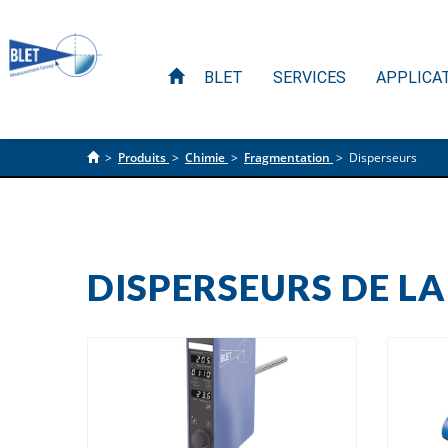
BLET
SERVICES
APPLICA
>
Produits
>
Chimie
>
Fragmentation
>
Disperseurs
DISPERSEURS DE L