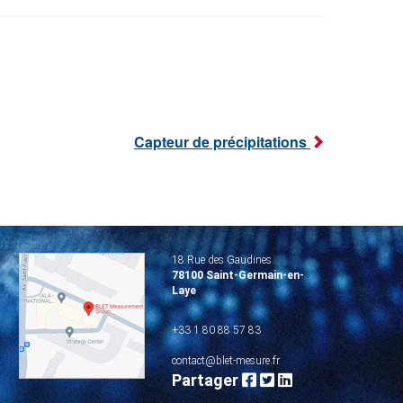
Capteur de précipitations
18 Rue des Gaudines
78100 Saint-Germain-en-
Laye
+33 1 80 88 57 83
contact@blet-mesure.fr
Partager