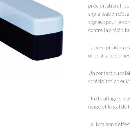
précipitation. Il p
signalisation d’ét
signaux pour la co
contre la précipitat
La précipitation e
une surface de mes
Un contact du relai
(précipitation oui/
Un chauffage enca
neige et le gel de l
La livraison s’effe