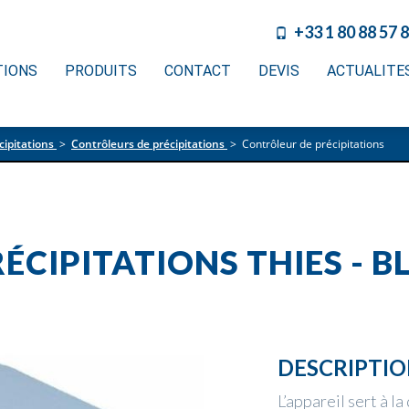
+33 1 80 88 57 
TIONS
PRODUITS
CONTACT
DEVIS
ACTUALITE
ipitations
>
Contrôleurs de précipitations
>
Contrôleur de précipitations
CIPITATIONS THIES - B
DESCRIPTI
L’appareil sert à la