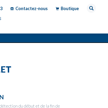
83
Contactez-nous
Boutique
S
LET
ON
 détection du début et de la fin de