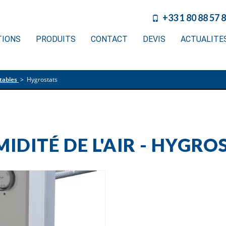
+33 1 80 88 57 
TIONS
PRODUITS
CONTACT
DEVIS
ACTUALITE
tables
>
Hygrostats
DITÉ DE L'AIR - HYGROS