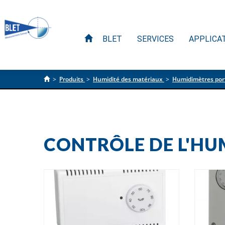
BLET
SERVICES
APPLICA
>
Produits
>
Humidité des matériaux
>
Humidimètres por
CONTRÔLE DE L'HUMI