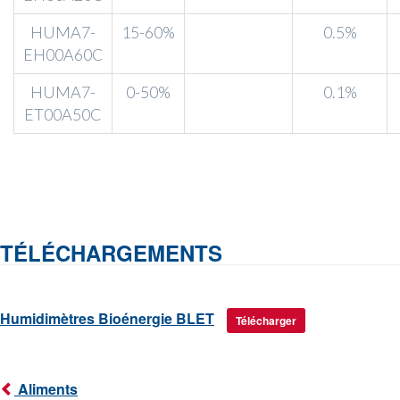
HUMA7-
15-60%
0.5%
EH00A60C
HUMA7-
0-50%
0.1%
ET00A50C​
TÉLÉCHARGEMENTS
Humidimètres Bioénergie BLET
Télécharger
Aliments