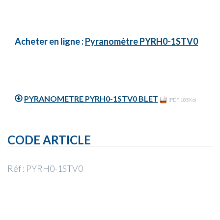
Acheter en ligne :
Pyranomètre PYRH0-1STV0
PYRANOMETRE PYRH0-1STV0 BLET
(PDF 185Ko)
CODE ARTICLE
Réf : PYRH0-1STV0