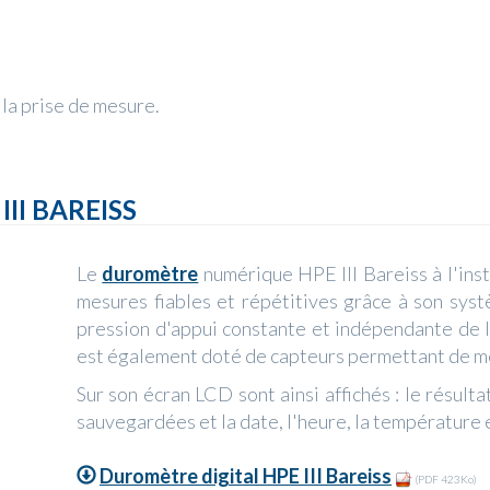
e la prise de mesure.
II BAREISS
Le
duromètre
numérique HPE III Bareiss à l'in
mesures fiables et répétitives grâce à son sys
pression d'appui constante et indépendante de l
est également doté de capteurs permettant de me
Sur son écran LCD sont ainsi affichés : le résul
sauvegardées et la date, l'heure, la température e
Duromètre digital HPE III Bareiss
(PDF 423Ko)