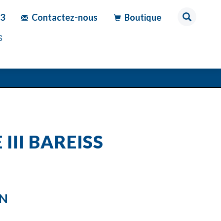
83
Contactez-nous
Boutique
S
III BAREISS
ON