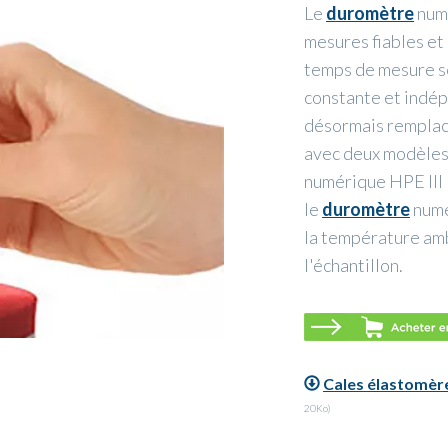
Le
duromètre
num
mesures fiables et
temps de mesure sé
constante et indépe
désormais remplacé
avec deux modèle
numérique HPE III 
le
duromètre
numé
la température am
l'échantillon.
Cales élastomèr
20Ko)