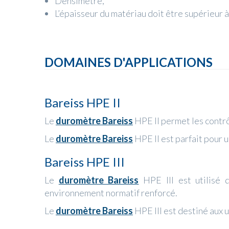
Densimètre,
L’épaisseur du matériau doit être supérieur 
DOMAINES D'APPLICATIONS
Bareiss HPE II
Le
duromètre Bareiss
HPE II permet les contrô
Le
duromètre Bareiss
HPE II est parfait pour 
Bareiss HPE III
Le
duromètre Bareiss
HPE III est utilisé d
environnement normatif renforcé.
Le
duromètre Bareiss
HPE III est destiné aux u