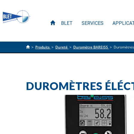
BLET
SERVICES
APPLICA
>
Produits
>
Dureté
>
Duromètre BAREISS
>
Duromètres H
DUROMÈTRES ÉLÉCTR