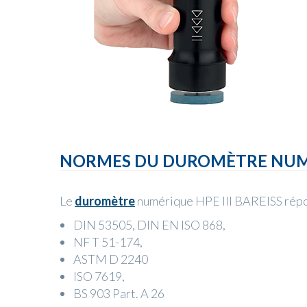
NORMES DU DUROMÈTRE NUMÉR
Le
duromètre
numérique HPE III BAREISS​ répo
DIN 53505, DIN EN ISO 868,
NF T 51-174,
ASTM D 2240
ISO 7619,
BS 903 Part. A 26