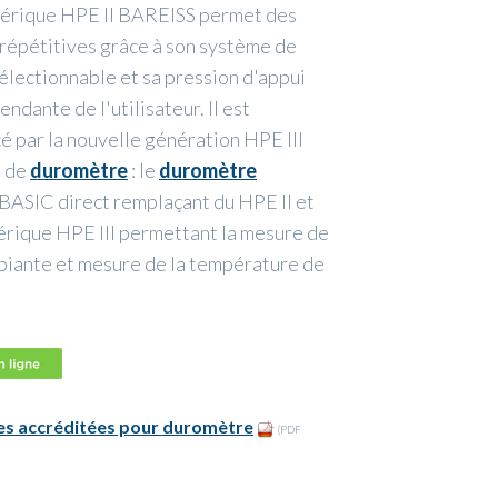
érique HPE II BAREISS permet des
 répétitives grâce à son système de
lectionnable et sa pression d'appui
ndante de l'utilisateur. Il est
 par la nouvelle génération HPE III
s de
duromètre
: le
duromètre
BASIC direct remplaçant du HPE II et
rique HPE III permettant la mesure de
biante et mesure de la température de
es accréditées pour duromètre
(PDF