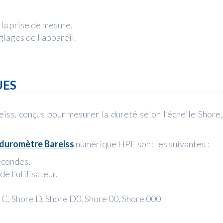
e la prise de mesure.
glages de l'appareil.
UES
iss, conçus pour mesurer la dureté selon l’échelle Shor
duromètre Bareiss
numérique HPE sont les suivantes :
econdes,
e l’utilisateur,
e C, Shore D, Shore D0, Shore 00, Shore 000