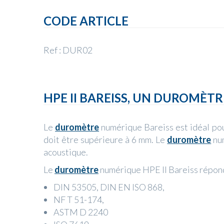
CODE ARTICLE
Ref : DUR02
HPE II BAREISS, UN DUROMÈ
Le
duromètre
numérique Bareiss est idéal pou
doit être supérieure à 6 mm. Le
duromètre
num
acoustique.
Le
duromètre
numérique HPE II Bareiss répond
DIN 53505, DIN EN ISO 868,
NF T 51-174,
ASTM D 2240