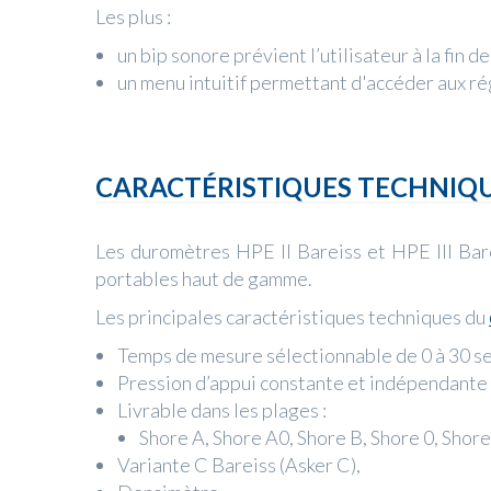
Les plus :
un bip sonore prévient l’utilisateur à la fin d
un menu intuitif permettant d'accéder aux ré
CARACTÉRISTIQUES TECHNIQ
Les duromètres HPE II Bareiss et HPE III Bare
portables haut de gamme.
Les principales caractéristiques techniques du
Temps de mesure sélectionnable de 0 à 30 s
Pression d’appui constante et indépendante d
Livrable dans les plages :
Shore A, Shore A0, Shore B, Shore 0, Shor
Variante C Bareiss (Asker C),